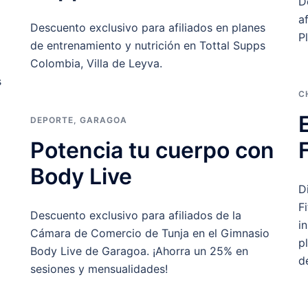
D
a
Descuento exclusivo para afiliados en planes
P
de entrenamiento y nutrición en Tottal Supps
Colombia, Villa de Leyva.
s
C
DEPORTE
,
GARAGOA
Potencia tu cuerpo con
Body Live
D
F
Descuento exclusivo para afiliados de la
i
Cámara de Comercio de Tunja en el Gimnasio
p
Body Live de Garagoa. ¡Ahorra un 25% en
d
sesiones y mensualidades!