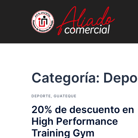
Saltar
al
contenido
Categoría:
Depo
DEPORTE
,
GUATEQUE
20% de descuento en
High Performance
Training Gym