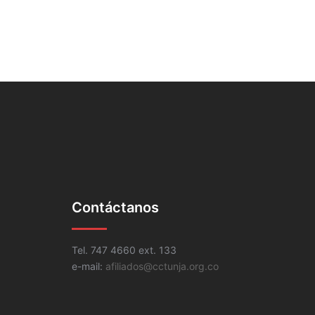
Contáctanos
Tel. 747 4660 ext. 133
e-mail:
afiliados@cctunja.org.co