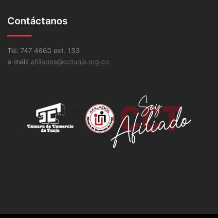
Contáctanos
Tel. 747 4660 ext. 133
e-mail:
afiliados@cctunja.org.co