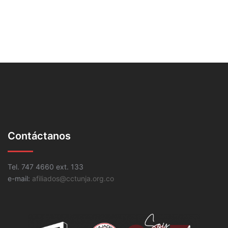
Contáctanos
Tel. 747 4660 ext. 133
e-mail:
afiliados@cctunja.org.co